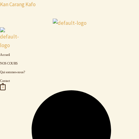
Rechercher :
Aller
Kan Carang Kafo
au
contenu
Accueil
NOS COURS
Qui sommes-nous?
Contact
0