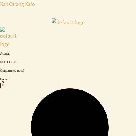
Aller
Kan Carang Kafo
au
contenu
Accueil
NOS COURS
Qui sommes-nous?
Contact
0