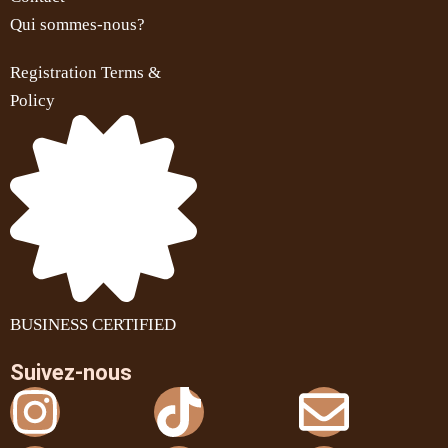
Qui sommes-nous?
Registration Terms &
Policy
BUSINESS CERTIFIED
Suivez-nous
Instagram
X-
Tiktok
Linkedin
Envel
Youtu