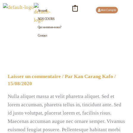
Aller
0
Mon Compte
Accueil
au
NOS COURS
contenu
Qui sommes-nous?
Contact
Laisser un commentaire
/ Par
Kan Carang Kafo
/
15/08/2020
Nulla aliquet massa at velit pharetra aliquet. Sed et
lorem accumsan, pharetra tellus in, tincidunt ante. Sed
id justo volutpat, placerat lorem et, facilisis risus.
Maecenas accumsan augue nec ornare semper. Vivamus
euismod feugiat posuere. Pellentesque habitant morbi