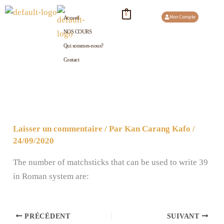
Aller
0
Mon Compte
Accueil
au
NOS COURS
contenu
Qui sommes-nous?
Contact
Laisser un commentaire
/ Par
Kan Carang Kafo
/
24/09/2020
The number of matchsticks that can be used to write 39
in Roman system are:
PRÉCÉDENT
SUIVANT