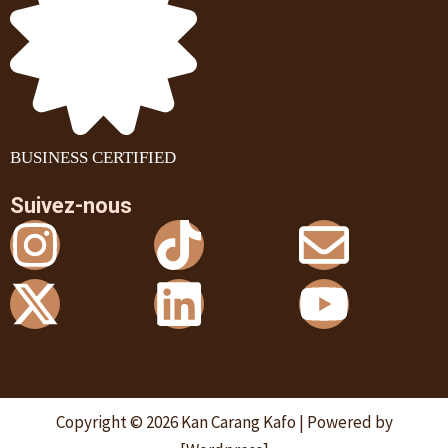
BUSINESS CERTIFIED
Suivez-nous
Instagram
X-
Tiktok
Linkedin
Envel
Youtu
twitter
Copyright © 2026 Kan Carang Kafo | Powered by