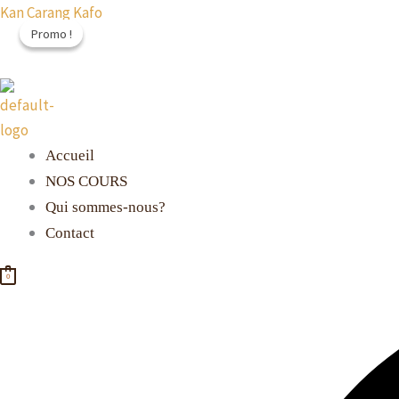
Aller
Kan Carang Kafo
Promo !
Promo !
au
contenu
Accueil
NOS COURS
Qui sommes-nous?
Contact
0