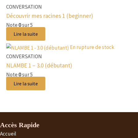
CONVERSATION
Découvrir mes racines 1 (beginner)
Note
sur 5
0
Lire la suite
En rupture de stock
CONVERSATION
NLAMBE 1 – 3.0 (débutant)
Note
sur 5
0
Lire la suite
Accès Rapide
Accueil