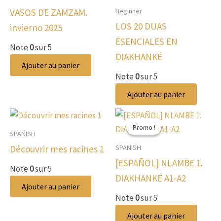
Beginner
VASOS DE ZAMZAM.
LOS 20 DUAS
invierno 2025
ESENCIALES EN
Note
0
sur 5
DIAKHANKÉ
Ajouter au panier
Note
0
sur 5
Ajouter au panier
Promo !
Promo !
SPANISH
SPANISH
Découvrir mes racines 1
[ESPAÑOL] NLAMBE 1.
Note
0
sur 5
DIAKHANKÉ A1-A2
Ajouter au panier
Note
0
sur 5
Ajouter au panier