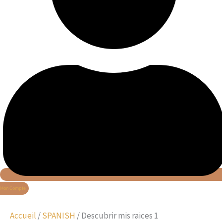
Mon Compte
Accueil
/
SPANISH
/ Descubrir mis raices 1