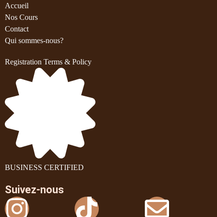
Accueil
Nos Cours
Contact
Qui sommes-nous?
Registration Terms & Policy
BUSINESS CERTIFIED
Suivez-nous
Instagram
X-
Tiktok
Linkedin
Envel
Youtu