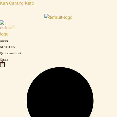
Aller
Kan Carang Kafo
au
contenu
Accueil
NOS COURS
Qui sommes-nous?
Contact
0