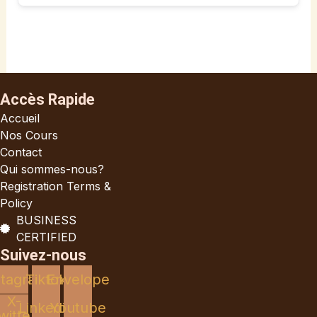
Accès Rapide
Accueil
Nos Cours
Contact
Qui sommes-nous?
Registration Terms &
Policy
BUSINESS
CERTIFIED
Suivez-nous
stagram
Tiktok
Envelope
X-
Linkedin
Youtube
witter