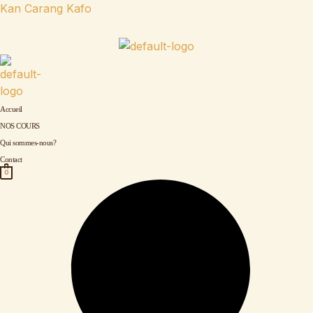
Aller
Kan Carang Kafo
au
contenu
Accueil
NOS COURS
Qui sommes-nous?
Contact
0