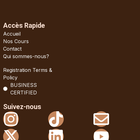
Accès Rapide
Accueil
Nos Cours
Contact
Qui sommes-nous?
Registration Terms &
Policy
BUSINESS
CERTIFIED
Suivez-nous
Instagram
X-
Tiktok
Linkedin
Enve
Yout
twitter