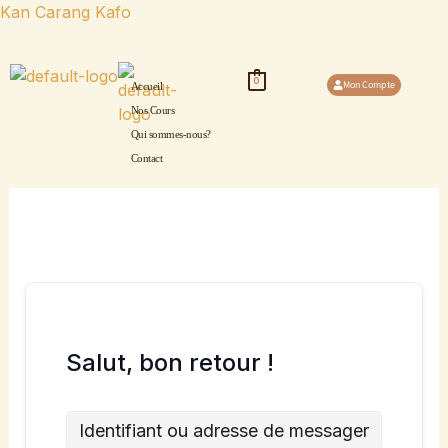
Aller
Kan Carang Kafo
au
contenu
0
Mon Compte
Accueil
Nos Cours
Qui sommes-nous?
Contact
Salut, bon retour !