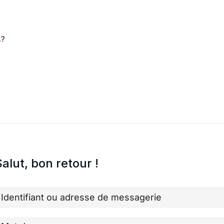
s?
alut, bon retour !