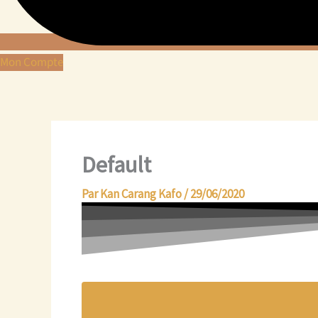
Mon Compte
Default
Par
Kan Carang Kafo
/
29/06/2020