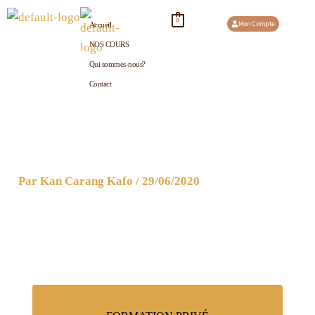
Aller
0
Mon Compte
Accueil
au
NOS COURS
contenu
Qui sommes-nous?
Contact
Par
Kan Carang Kafo
/
29/06/2020