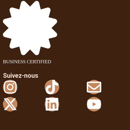
BUSINESS CERTIFIED
Suivez-nous
Instagram
X-
Tiktok
Linkedin
Envel
Youtu
twitter