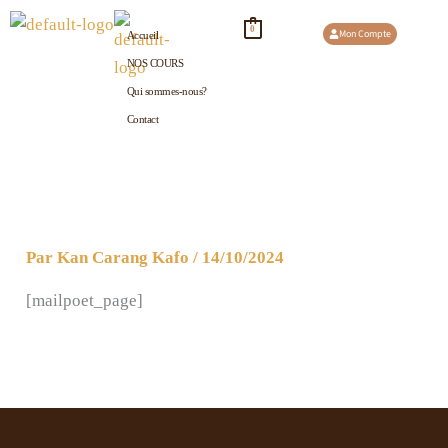
Aller
0
Mon Compte
Accueil
au
NOS COURS
contenu
Qui sommes-nous?
Contact
Par
Kan Carang Kafo
/
14/10/2024
[mailpoet_page]