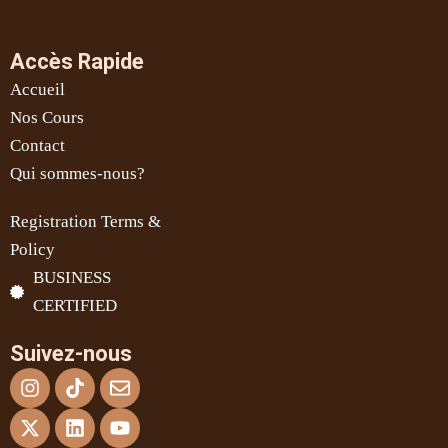
Accès Rapide
Accueil
Nos Cours
Contact
Qui sommes-nous?
Registration Terms &
Policy
BUSINESS
CERTIFIED
Suivez-nous
Instagram
X-
Tiktok
Linkedin
Envelope
Youtube
twitter