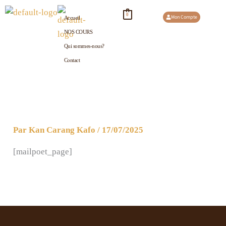
Aller
0
Mon Compte
Accueil
au
NOS COURS
contenu
Qui sommes-nous?
Contact
Par
Kan Carang Kafo
/
17/07/2025
[mailpoet_page]